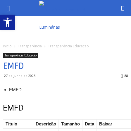
Abrir a barra de ferramentas
Inicio
Transparência
Transparência Educação
Transparência Educação
EMFD
27 de junho de 2025
88
EMFD
EMFD
Título
Descrição
Tamanho
Data
Baixar