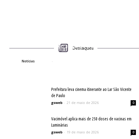
Empresa
Servidor
Confira as normas gerais para a Tradicional Festa de
Destaques
Julho 2026.
gsweb
-
3 de julho de 2026
0
Notícias
Prefeitura leva cinema itinerante ao Lar São Vicente
de Paulo
gsweb
-
21 de maio de 2026
0
Vacimóvel aplica mais de 250 doses de vacinas em
Luminárias
gsweb
-
19 de maio de 2026
0