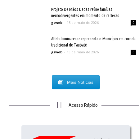
Projeto De Mãos Dadas reúne famílias
neurodivergentes em momento de reflexão
gsweb
-
15 de maio de 2026
0
Atleta luminarense representa o Município em corrida
tradicional de Taubaté
gsweb
-
13 de maio de 2026
0
Mais Notícias
Acesso Rápido