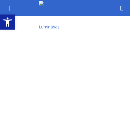
Abrir a barra de ferramentas
Cidadão
PORTAL DA
TRANSPARÊNCIA
PROCESSOS
SELETIVOS