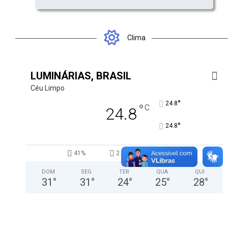
Clima
LUMINÁRIAS, BRASIL
Céu Limpo
°
24.8
°
C
24.8
°
24.8
41%
2.8kmh
0%
DOM
SEG
TER
QUA
QUI
31
°
31
°
24
°
25
°
28
°